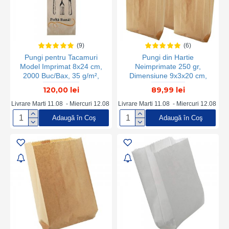
(9)
(6)
Pungi pentru Tacamuri
Pungi din Hartie
Model Imprimat 8x24 cm,
Neimprimate 250 gr,
2000 Buc/Bax, 35 g/m²,
Dimensiune 9x3x20 cm,
Pungi din Hartie Kraft Natur,
Hartie Kraft Natur 50 g/m²,
120,00 lei
89,99 lei
Pungi Tacamuri, Pungi
Greutate 5 Kg/Bax, 290
pentru Tacamuri, Pungi de
Buc/Kg, Punga Hartie
Livrare Marti 11.08 - Miercuri 12.08
Livrare Marti 11.08 - Miercuri 12.08
Tacamuri, Pungi din Hartie
Pentru Produse, Punga
Adaugă în Coş
Adaugă în Coş
pentru Tacamuri, Pungi
Hartie Pentru Ambalare,
Tacamuri Hartie Kraft, Pungi
Sacose Hartie pentru
Tacamuri Natur
Industria Alimentara,
Sacose Hartie pentru
Panificatie