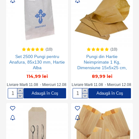
(10)
(10)
Set 2500 Pungi pentru
Pungi din Hartie
Anafura, 85x130 mm, Hartie
Neimprimate 1 Kg,
Alba
Dimensiune 15x5x25 cm,
Hartie Kraft Natur 50 g/m²,
114,99 lei
89,99 lei
Greutate 5 Kg/Bax, 150
Buc/Kg, Ambalaje din
Livrare Marti 11.08 - Miercuri 12.08
Livrare Marti 11.08 - Miercuri 12.08
Hartie, Pungi Hartie Maro,
Adaugă în Coş
Adaugă în Coş
Bax de Pungi de Hartie,
Pungi Hartie Natur la Bax,
Pungi Hartie Ieftine, Pungi
pentru Patiserie