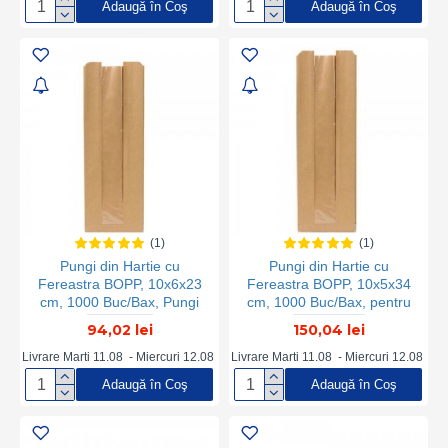
Adaugă în Coş
Adaugă în Coş
Hartie, Punga cu Fereastra
din Hartie, Punga pentru
Panificatie, Punga pentru
Paine
(1)
(1)
Pungi din Hartie cu
Pungi din Hartie cu
Fereastra BOPP, 10x6x23
Fereastra BOPP, 10x5x34
cm, 1000 Buc/Bax, Pungi
cm, 1000 Buc/Bax, pentru
pentru Patiserii, Pungi
Patiserii si Brutarii
94,02 lei
150,04 lei
pentru Brutarii, Pungi
Patiserii, Pungi Hartie
Livrare Marti 11.08 - Miercuri 12.08
Livrare Marti 11.08 - Miercuri 12.08
Brutarii, Ambalaje din
Adaugă în Coş
Adaugă în Coş
Hartie, Punga cu Fereastra
din Hartie, Punga pentru
Panificatie, Punga pentru
Paine