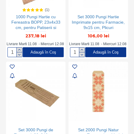
(1)
1000 Pungi Hartie cu
Set 3000 Pungi Hartie
Fereastra BOPP, 23x4x33
Imprimate pentru Farmacie,
cm, pentru Patiserii si
9x15 cm, Plicuri
Brutarii, Pungi cu Fereastra,
Farmaceutice, Pungi Hartie
237,18 lei
106,00 lei
Pungi de Hartie cu
Ambalare pentru Farmacie,
Fereastra BOPP, Pungi
Ambalaje Hartie pentru
Livrare Marti 11.08 - Miercuri 12.08
Livrare Marti 11.08 - Miercuri 12.08
Hartie Natur pentru Patiserii
Farmacie, Ambalaje Hartie
Adaugă în Coş
Adaugă în Coş
si Brutarii, Pungi Hartie Kraft
Imprimata pentru
cu Fereastra, Pungi Natur
Medicamente, Pungi
Patiserii si Brutarii
Ambalare pentru Farmacii
Set 3000 Pungi de
Set 2000 Pungi Natur