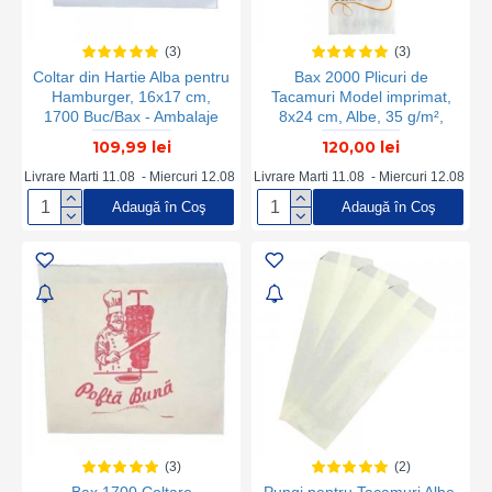
(3)
(3)
Coltar din Hartie Alba pentru
Bax 2000 Plicuri de
Hamburger, 16x17 cm,
Tacamuri Model imprimat,
1700 Buc/Bax - Ambalaje
8x24 cm, Albe, 35 g/m²,
pentru Fast Food
Plicuri Tacamuri, Plic
109,99 lei
120,00 lei
Tacamuri, Plic Hartie
Tacamuri, Plicuri Furculite,
Livrare Marti 11.08 - Miercuri 12.08
Livrare Marti 11.08 - Miercuri 12.08
Plicuri Cutite, Plicuri Linguri,
Adaugă în Coş
Adaugă în Coş
Plicuri Hartie de Tacamuri,
Plicuri pentru Tacamuri, Plic
pentru Tacamuri
(3)
(2)