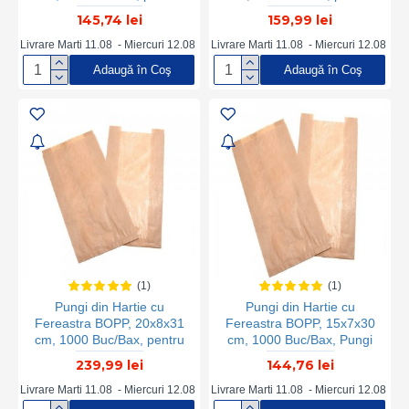
Patiserii si Brutarii
Patiserii si Brutarii,
145,74 lei
159,99 lei
BrandPaper, Pungi cu
Fereastra, Pungi Hartie cu
Livrare Marti 11.08 - Miercuri 12.08
Livrare Marti 11.08 - Miercuri 12.08
Fereastra BOPP, Pungi
Adaugă în Coş
Adaugă în Coş
Natur Hartie pentru Patiserii
si Brutarii, Pungi Hartie Kraft
cu Fereastra
(1)
(1)
Pungi din Hartie cu
Pungi din Hartie cu
Fereastra BOPP, 20x8x31
Fereastra BOPP, 15x7x30
cm, 1000 Buc/Bax, pentru
cm, 1000 Buc/Bax, Pungi
Patiserii si Brutarii
pentru Patiserii, Pungi
239,99 lei
144,76 lei
pentru Brutarii, Pungi
Patiserii, Pungi Hartie
Livrare Marti 11.08 - Miercuri 12.08
Livrare Marti 11.08 - Miercuri 12.08
Brutarii, Ambalaje din