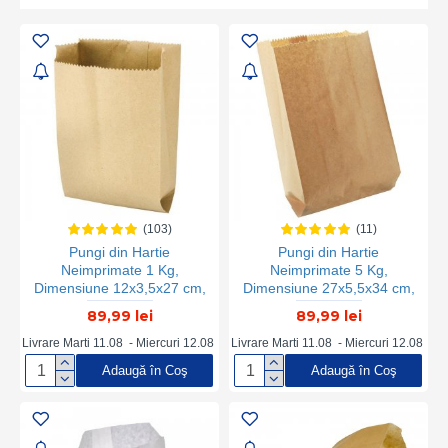
(103)
(11)
Pungi din Hartie
Pungi din Hartie
Neimprimate 1 Kg,
Neimprimate 5 Kg,
Dimensiune 12x3,5x27 cm,
Dimensiune 27x5,5x34 cm,
Hartie Kraft Natur 50 g/m²,
Hartie Kraft Natur 50 g/m²,
89,99 lei
89,99 lei
Greutate 5 Kg/Bax, 155
Greutate 5 Kg/Bax, 70
Buc/Kg, Ambalaje din
Buc/Kg, Ambalaje din
Livrare Marti 11.08 - Miercuri 12.08
Livrare Marti 11.08 - Miercuri 12.08
Hartie,Pungi Hartie, Pungi
Hartie, Pungi pentru Fast
Adaugă în Coş
Adaugă în Coş
Natur, Pungi Hartie Natur,
Food, Pungi pentru
Set Pungi Natur, Set Pungi
Catering, Pungi din Hartie
Kraft, Pungi Kraft Maro
Catering, Pungi din Hartie
Fast Food