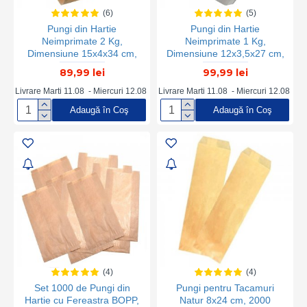
(6)
(5)
Pungi din Hartie
Pungi din Hartie
Neimprimate 2 Kg,
Neimprimate 1 Kg,
Dimensiune 15x4x34 cm,
Dimensiune 12x3,5x27 cm,
Hartie Kraft Natur 50 g/m²,
Hartie Kraft Alba 50 g/m²,
89,99 lei
99,99 lei
Greutate 5 Kg/Bax, 110
Greutate 5 Kg/Bax, 155
Buc/Kg, Sacose Hartie,
Buc/Kg - Ambalaje din
Livrare Marti 11.08 - Miercuri 12.08
Livrare Marti 11.08 - Miercuri 12.08
Pungi Hartie, Sacosa Hartie,
Hartie
Adaugă în Coş
Adaugă în Coş
Punga din Hartie, Punga
Hartie, Pachet Pungi de
Hartie, Pachet Sacose
Hartie, Pungi Cadou
(4)
(4)
Set 1000 de Pungi din
Pungi pentru Tacamuri
Hartie cu Fereastra BOPP,
Natur 8x24 cm, 2000