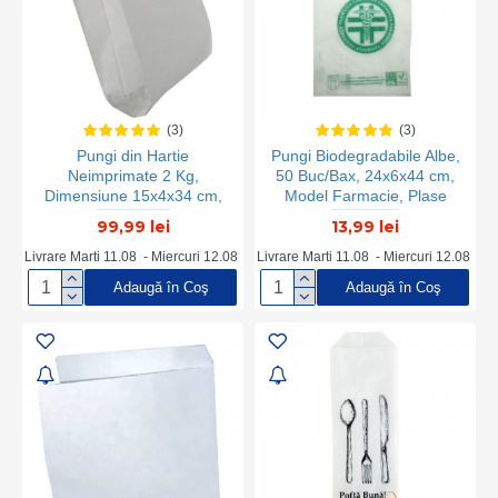
(3)
(3)
Pungi din Hartie
Pungi Biodegradabile Albe,
Neimprimate 2 Kg,
50 Buc/Bax, 24x6x44 cm,
Dimensiune 15x4x34 cm,
Model Farmacie, Plase
Hartie Kraft Alba 50 g/m²,
Ecologice, Pungi Farmacie
99,99 lei
13,99 lei
Greutate 5 Kg/Bax, 110
Biodegradabile, Plase
Buc/Kg - Ambalaje din
pentru Farmacie, Pungi
Livrare Marti 11.08 - Miercuri 12.08
Livrare Marti 11.08 - Miercuri 12.08
Hartie
Albe Farmacie
Adaugă în Coş
Adaugă în Coş