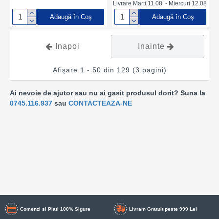
Tacamuri Fast-Food, Punga
Livrare Marti 11.08 - Miercuri 12.08
Tacamuri Catering, Punga
Adaugă în Coş
Adaugă în Coş
Tacamuri Groasa
Inapoi
Inainte
Afişare 1 - 50 din 129 (3 pagini)
Ai nevoie de ajutor sau nu ai gasit produsul dorit? Suna la
0745.116.937
sau
CONTACTEAZA-NE
Comenzi si Plati 100% Sigure
Livram Gratuit peste 999 Lei