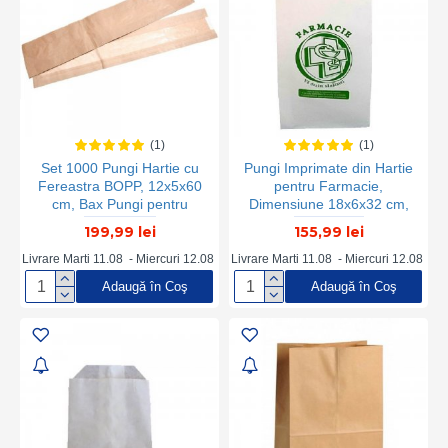
(1)
(1)
Set 1000 Pungi Hartie cu
Pungi Imprimate din Hartie
Fereastra BOPP, 12x5x60
pentru Farmacie,
cm, Bax Pungi pentru
Dimensiune 18x6x32 cm,
Patiserii si Brutarii, Pungi cu
1000 Buc/Bax
199,99 lei
155,99 lei
Fereastra pentru Baghete,
Ambalaje Hartie pentru
Livrare Marti 11.08 - Miercuri 12.08
Livrare Marti 11.08 - Miercuri 12.08
Patiserii si Brutarii, Set
Adaugă în Coş
Adaugă în Coş
Pungi Hartie Fereastra
pentru Paini Lungi, Pungi
Hartie Franzele