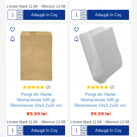
Pungi din Hartie pentru
Panificatie, Pungi din Hartie
Livrare Marti 11.08 - Miercuri 12.08
Catering, Pungi din Hartie
Adaugă în Coş
Adaugă în Coş
pentru Patiserii, Ambalaje
din Hartie
(2)
(2)
Pungi din Hartie
Pungi din Hartie
Neimprimate 500 gr,
Neimprimate 500 gr,
Dimensiune 10x3,2x25 cm,
Dimensiune 10x3,2x25 cm,
Hartie Kraft Natur 50 g/m²,
Hartie Kraft Alba 50 g/m²,
89,99 lei
99,99 lei
Greutate 5 Kg/Bax, 210
Greutate 5 Kg/Bax, 210
Buc/Kg Sacose Hartie,
Buc/Kg - Ambalaje din
Livrare Marti 11.08 - Miercuri 12.08
Livrare Marti 11.08 - Miercuri 12.08
Pungi Hartie, Sacosa Hartie,
Hartie
Adaugă în Coş
Adaugă în Coş
Punga din Hartie, Punga