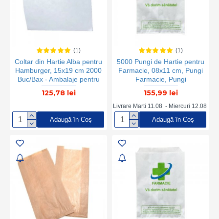
(1)
(1)
Coltar din Hartie Alba pentru
5000 Pungi de Hartie pentru
Hamburger, 15x19 cm 2000
Farmacie, 08x11 cm, Pungi
Buc/Bax - Ambalaje pentru
Farmacie, Pungi
Fast Food
Farmaceutice, Pungi
125,78 lei
155,99 lei
Medicamente, Plicuri
Farmaceutice, Ambalaje
Livrare Marti 11.08 - Miercuri 12.08
Medicamente, Pungi Hartie
Adaugă în Coş
Adaugă în Coş
Farmacie, Pungi de Hartie
pentru Farmacii, Pungi
Imprimate pentru Farmacii