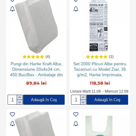
(4)
(3)
Pungi din Hartie Kraft Alba,
Set 2000 Plicuri Albe pentru
Dimensiune 20x4x34 cm,
Tacamuri cu Model Ziar, 35
450 Buc/Bax - Ambalaje din
g/m2, Hartie Imprimata,
Hartie
Punga pentru Tacamuri,
89,84 lei
118,58 lei
Pungi pentru Tacamuri, Bax
de Pungi pentru Tacamuri,
Livrare Marti 11.08 - Miercuri 12.08
Baxuri de Pungi pentru
Adaugă în Coş
Adaugă în Coş
Tacamuri, Plic pentru
Tacamuri