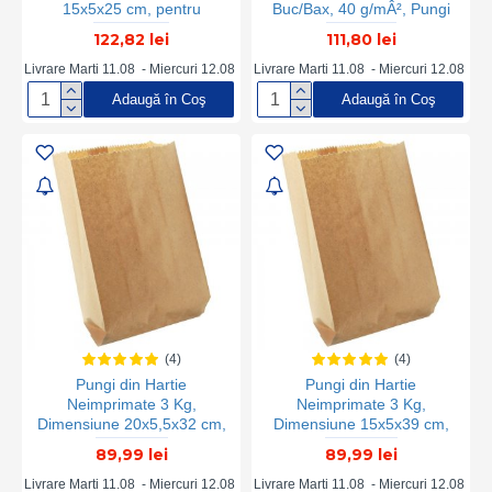
15x5x25 cm, pentru
Buc/Bax, 40 g/mÂ², Pungi
Patiserii si Brutarii, Pungi cu
Hartie Maro Neimprimata,
122,82 lei
111,80 lei
Fereastra, Pungi Hartie cu
Pungi din Hartie Kraft Natur,
Fereastra BOPP, Pungi
Pungi Tacamuri, Pungi
Livrare Marti 11.08 - Miercuri 12.08
Livrare Marti 11.08 - Miercuri 12.08
Natur Hartie pentru Patiserii
pentru Tacamuri, Pungi de
Adaugă în Coş
Adaugă în Coş
si Brutarii, Pungi Hartie Kraft
Tacamuri, Pungi din Hartie
cu Fereastra
pentru Tacamuri
(4)
(4)
Pungi din Hartie
Pungi din Hartie
Neimprimate 3 Kg,
Neimprimate 3 Kg,
Dimensiune 20x5,5x32 cm,
Dimensiune 15x5x39 cm,
Hartie Kraft Natur 50 g/m²,
Hartie Kraft Natur 50 g/m²,
89,99 lei
89,99 lei
Greutate 5 Kg/Bax, 85
Greutate 5 Kg/Bax, 95
Buc/Kg, Ambalaje din
Buc/Kg - Ambalaje din
Livrare Marti 11.08 - Miercuri 12.08
Livrare Marti 11.08 - Miercuri 12.08