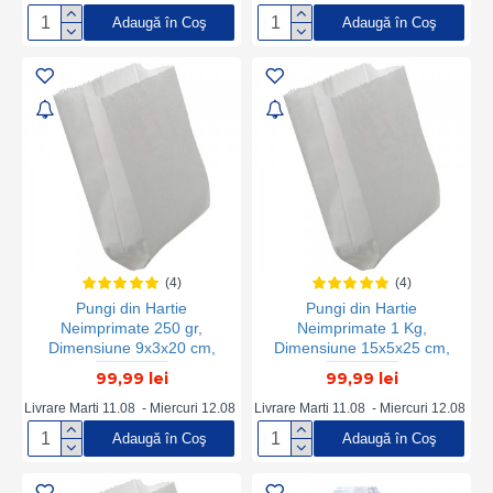
Hartie, Ambalaje din Hartie,
Hartie
Adaugă în Coş
Adaugă în Coş
Pungi pentru Fast Food,
Pungi pentru Catering,
Pungi din Hartie Catering
(4)
(4)
Pungi din Hartie
Pungi din Hartie
Neimprimate 250 gr,
Neimprimate 1 Kg,
Dimensiune 9x3x20 cm,
Dimensiune 15x5x25 cm,
Hartie Kraft Alba 50 g/m²,
Hartie Kraft Alba 50 g/m²,
99,99 lei
99,99 lei
Greutate 5 Kg/Bax, 290
Greutate 5 Kg/Bax, 150
Buc/Kg - Ambalaje din
Buc/Kg, Ambalaje din Hartie
Livrare Marti 11.08 - Miercuri 12.08
Livrare Marti 11.08 - Miercuri 12.08
Hartie
pentru Alimente, Ambalaje
Adaugă în Coş
Adaugă în Coş
Hartie Fast-Food si Produse
Vrac, Pungi Albe de Hartie
pentru Covrigi