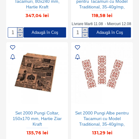
Tacamuri, 80x240 mm,
pentru Tacamuri cu Model
Hartie Kraft
Traditional, 35-40g/mp,
8x24cm, Punga Cu Model
347,04 lei
118,58 lei
Pentru Tacamuri, Punga
Tacamuri Fast-Food, Punga
Livrare Marti 11.08 - Miercuri 12.08
Tacamuri Catering, Punga
Adaugă în Coş
Adaugă în Coş
Tacamuri Groasa
Set 2000 Pungi Coltar,
Set 2000 Pungi Albe pentru
150x170 mm, Hartie Ziar
Tacamuri cu Model
Kraft
Traditional, 35-40g/mp,
8x24cm, Punga Cu Model
135,76 lei
131,29 lei
Pentru Tacamuri, Punga