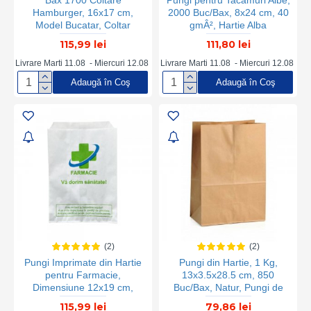
Bax 1700 Coltare
Pungi pentru Tacamuri Albe,
Hamburger, 16x17 cm,
2000 Buc/Bax, 8x24 cm, 40
Model Bucatar, Coltar
gmÂ², Hartie Alba
pentru Hamburger,
Neimprimata, Pungi pentru
115,99 lei
111,80 lei
Ambalaje Fast Food,
Tacamuri din Hartie, Pungi
Ambalaje pentru
pentru Tacamuri Ieftine,
Livrare Marti 11.08 - Miercuri 12.08
Livrare Marti 11.08 - Miercuri 12.08
Hamburgeri, Ambalaje
Punga pentru Tacamuri
Adaugă în Coş
Adaugă în Coş
Hamburger, Plic
Hartie, Punga Alba pentru
Hamburger, Plicuri
Tacamuri
Hamburger, Plicuri Hartie,
Plicuri Fast Food, Ambalaje
Fast Food
(2)
(2)
Pungi Imprimate din Hartie
Pungi din Hartie, 1 Kg,
pentru Farmacie,
13x3.5x28.5 cm, 850
Dimensiune 12x19 cm,
Buc/Bax, Natur, Pungi de
2000 Buc/Bax
Hartie, Pungi Hartie Natur,
115,99 lei
79,86 lei