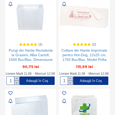
(1)
(1)
Pungi din Hartie Rezistente
Coltare din Hartie Imprimate
la Grasimi, Alba Cartofi,
pentru Hot-Dog, 12x25 cm,
1500 Buc/Bax, Dimensiune
1750 Buc/Bax, Model Pofta
11x4x12 cm, Cornete si
Buna
90,75 lei
115,99 lei
Coltare
Livrare Marti 11.08 - Miercuri 12.08
Livrare Marti 11.08 - Miercuri 12.08
Adaugă în Coş
Adaugă în Coş