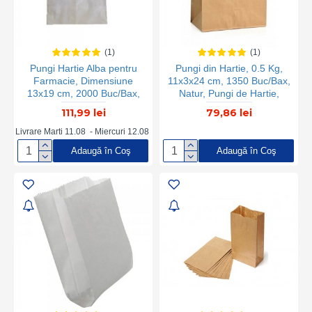
(1)
(1)
Pungi Hartie Alba pentru
Pungi din Hartie, 0.5 Kg,
Farmacie, Dimensiune
11x3x24 cm, 1350 Buc/Bax,
13x19 cm, 2000 Buc/Bax,
Natur, Pungi de Hartie,
pentru Medicamente
Pungi Hartie Natur, Pungi
111,99 lei
79,86 lei
din Hartie pentru Panificatie,
Pungi din Hartie Catering,
Livrare Marti 11.08 - Miercuri 12.08
Pungi din Hartie pentru
Adaugă în Coş
Adaugă în Coş
Patiserii, Ambalaje din
Hartie