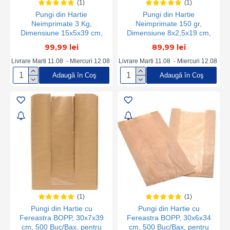
(1)
(1)
Pungi din Hartie
Pungi din Hartie
Neimprimate 3 Kg,
Neimprimate 150 gr,
Dimensiune 15x5x39 cm,
Dimensiune 8x2,5x19 cm,
Hartie Kraft Alba 50 g/m²,
Hartie Kraft Natur 50 g/m²,
99,99 lei
89,99 lei
Greutate 5 Kg/Bax, 95
Greutate 5 Kg/Bax, 315
Buc/Kg
Buc/Kg - Ambalaje din
Livrare Marti 11.08 - Miercuri 12.08
Livrare Marti 11.08 - Miercuri 12.08
Hartie pentru Panificatie
Adaugă în Coş
Adaugă în Coş
BrandPaper
(1)
(1)
Pungi din Hartie cu
Pungi din Hartie cu
Fereastra BOPP, 30x7x39
Fereastra BOPP, 30x6x34
cm, 500 Buc/Bax, pentru
cm, 500 Buc/Bax, pentru