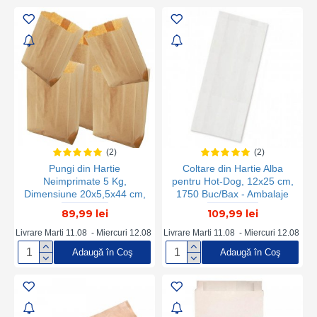
Hartie, Pachet Pungi de
Hartie, Pungi Cadou
(2)
(2)
Pungi din Hartie
Coltare din Hartie Alba
Neimprimate 5 Kg,
pentru Hot-Dog, 12x25 cm,
Dimensiune 20x5,5x44 cm,
1750 Buc/Bax - Ambalaje
Hartie Kraft Natur 50 g/m²,
pentru Fast Food
89,99 lei
109,99 lei
Greutate 5 Kg/Bax, 60
Buc/Kg, Pungi Natur, Pungi
Livrare Marti 11.08 - Miercuri 12.08
Livrare Marti 11.08 - Miercuri 12.08
de Hartie Kraft, Punga
Adaugă în Coş
Adaugă în Coş
Hartie Pentru Produse,
Punga Hartie Pentru
Ambalare, Sacose Hartie
pentru Industria Alimentara