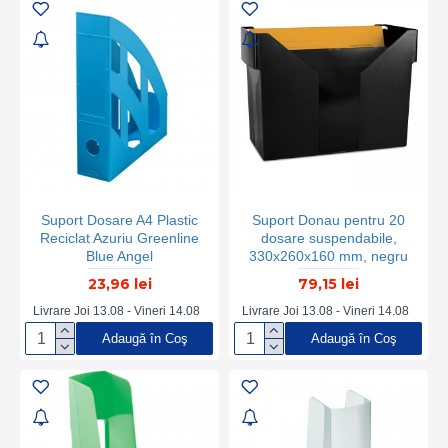
Suport Dosare A4 Plastic
Suport Donau pentru 20
Reciclat Azuriu Greenline
dosare suspendabile,
Blue Angel
330x260x160 mm, negru
23,96 lei
79,15 lei
Livrare Joi 13.08 - Vineri 14.08
Livrare Joi 13.08 - Vineri 14.08
Adaugă în Coş
Adaugă în Coş