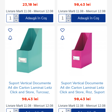
Documente, Suport
Suport pentru Documente
23,18 lei
98,43 lei
Documente Albastru, Suport
Leitz, Suport Hartii Colorat,
Documente din Plastic,
Suport in Format A4 pentru
Livrare Marti 11.08 - Miercuri 12.08
Livrare Marti 11.08 - Miercuri 12.08
Suport Documente Birou,
Documente, Suport Vertical
Adaugă în Coş
Adaugă în Coş
Organizator Documente,
A4 Birou, Suport A4 Vertical
Organizator Reviste,
Scoala, Suport Documente
Organizator Dosare
Verde
Suport Vertical Documente
Suport Vertical Documente
A4 din Carton Laminat Leitz
A4 din Carton Laminat Leitz
Click and Store, Turcoaz,
Click and Store, Roz, Suport
Suport pentru Documente
pentru Documente Leitz,
98,43 lei
98,43 lei
Leitz, Suport Hartii Colorat,
Suport Hartii Colorat, Suport
Suport in Format A4 pentru
in Format A4 pentru
Livrare Marti 11.08 - Miercuri 12.08
Livrare Marti 11.08 - Miercuri 12.08
Documente, Suport Vertical
Documente, Suport Vertical