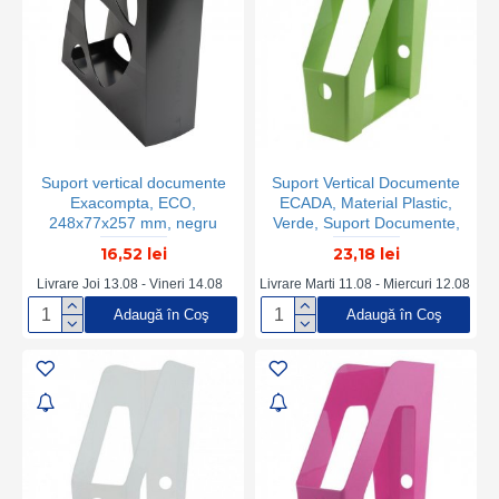
Suport vertical documente
Suport Vertical Documente
Exacompta, ECO,
ECADA, Material Plastic,
248x77x257 mm, negru
Verde, Suport Documente,
Suport Documente Verde,
16,52 lei
23,18 lei
Suport Documente din
Plastic, Suport Documente
Livrare Joi 13.08 - Vineri 14.08
Livrare Marti 11.08 - Miercuri 12.08
Birou, Organizator
Adaugă în Coş
Adaugă în Coş
Documente, Organizator
Reviste, Organizator
Dosare