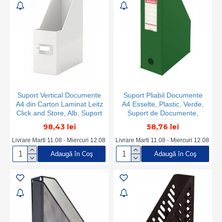
Suport Vertical Documente
Suport Pliabil Documente
A4 din Carton Laminat Leitz
A4 Esselte, Plastic, Verde,
Click and Store, Alb, Suport
Suport de Documente,
pentru Documente Leitz,
Suporturi Documente, Cutii
98,43 lei
58,76 lei
Suport Hartii Clasic, Suport
Arhivare, Suport
in Format A4 pentru
Documente, Cutie
Livrare Marti 11.08 - Miercuri 12.08
Livrare Marti 11.08 - Miercuri 12.08
Documente, Suport Vertical
Documente, Cutii Arhivare
Adaugă în Coş
Adaugă în Coş
A4 Birou, Suport A4 Vertical
Dosare, Suport Arhivare,
Scoala
Suporturi Documente,
Suporturi Depozitare
Documente