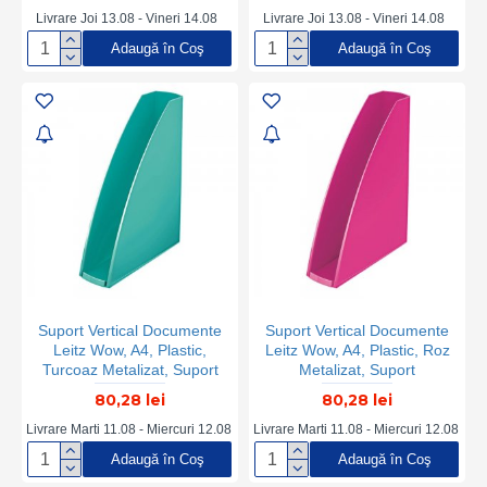
Livrare Joi 13.08 - Vineri 14.08
Livrare Joi 13.08 - Vineri 14.08
Adaugă în Coş
Adaugă în Coş
Suport Vertical Documente
Suport Vertical Documente
Leitz Wow, A4, Plastic,
Leitz Wow, A4, Plastic, Roz
Turcoaz Metalizat, Suport
Metalizat, Suport
Documente Leitz Wow,
Documente Leitz Wow,
80,28 lei
80,28 lei
Suport Vertical pentru
Suport Vertical pentru
Documente, Suport Birou
Documente, Suport Birou
Livrare Marti 11.08 - Miercuri 12.08
Livrare Marti 11.08 - Miercuri 12.08
Documente, Suport de
Documente, Suport de
Adaugă în Coş
Adaugă în Coş
Birou pentru Documente,
Birou pentru Documente,