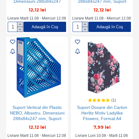
Dimensiuni 288x84x247
288x84x247 mm, Suport
mm, Suport Documente,
Documente, Suport
12,12 lei
12,12 lei
Suport Documente
Documente Rosu, Suport
Transparent, Suport
Documente din Plastic,
Livrare Marti 11.08 - Miercuri 12.08
Livrare Marti 11.08 - Miercuri 12.08
Documente din Plastic,
Suport Documente Vertical,
Adaugă în Coş
Adaugă în Coş
Suport Documente Vertical,
Organizator Documente,
Organizator Documente,
Organizator Reviste,
Organizator Reviste,
Organizator Dosare
Organizator Dosare
(1)
Suport Vertical din Plastic
Suport Dosare din Carton
NEBO, Albastru, Dimensiuni
Herlitz Motiv Ladylike
288x84x247 mm, Suport
Flowers, Format A4
Documente, Suport
12,12 lei
7,99 lei
Documente Albastru, Suport
Documente din Plastic,
Livrare Marti 11.08 - Miercuri 12.08
Livrare Luni 10.08 - Marti 11.08