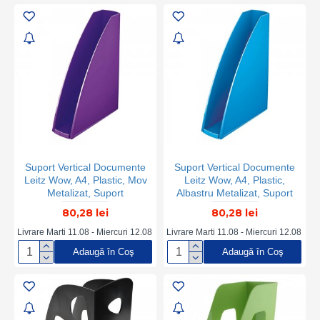
Suport Acte, Suport Hartii
Suport Acte, Suport Hartii
Suport Vertical Documente
Suport Vertical Documente
Leitz Wow, A4, Plastic, Mov
Leitz Wow, A4, Plastic,
Metalizat, Suport
Albastru Metalizat, Suport
Documente Leitz Wow,
Documente Leitz Wow,
80,28 lei
80,28 lei
Suport Vertical pentru
Suport Vertical pentru
Documente, Suport Birou
Documente, Suport Birou
Livrare Marti 11.08 - Miercuri 12.08
Livrare Marti 11.08 - Miercuri 12.08
Documente, Suport de
Documente, Suport de
Adaugă în Coş
Adaugă în Coş
Birou pentru Documente,
Birou pentru Documente,
Suport Acte, Suport Hartii
Suport Acte, Suport Hartii