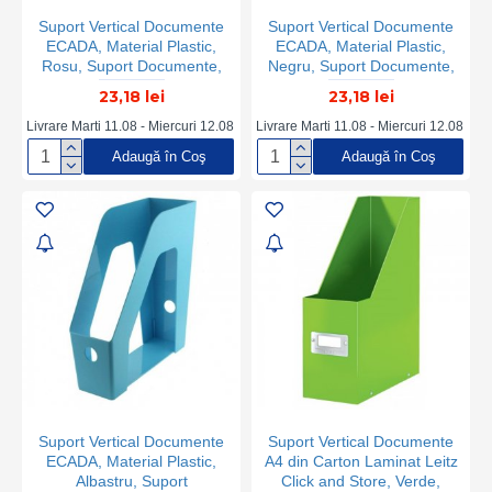
Suport Vertical Documente
Suport Vertical Documente
ECADA, Material Plastic,
ECADA, Material Plastic,
Rosu, Suport Documente,
Negru, Suport Documente,
Suport Documente Rosu,
Suport Documente Negru,
23,18 lei
23,18 lei
Suport Documente din
Suport Documente din
Plastic, Suport Documente
Plastic, Suport Documente
Livrare Marti 11.08 - Miercuri 12.08
Livrare Marti 11.08 - Miercuri 12.08
Birou, Organizator
Birou, Organizator
Adaugă în Coş
Adaugă în Coş
Documente, Organizator
Documente, Organizator
Reviste, Organizator
Reviste, Organizator
Dosare
Dosare
Suport Vertical Documente
Suport Vertical Documente
ECADA, Material Plastic,
A4 din Carton Laminat Leitz
Albastru, Suport
Click and Store, Verde,