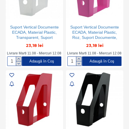
Suport Vertical Documente
Suport Vertical Documente
ECADA, Material Plastic,
ECADA, Material Plastic,
Transparent, Suport
Roz, Suport Documente,
Documente, Suport
Suport Documente Roz,
23,18 lei
23,18 lei
Documente Transparent,
Suport Documente din
Suport Documente din
Plastic, Suport Documente
Livrare Marti 11.08 - Miercuri 12.08
Livrare Marti 11.08 - Miercuri 12.08
Plastic, Suport Documente
Birou, Organizator
Adaugă în Coş
Adaugă în Coş
Birou, Organizator
Documente, Organizator
Documente, Organizator
Reviste, Organizator
Reviste, Organizator
Dosare
Dosare