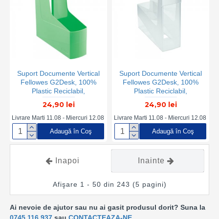
Suport Documente Vertical
Suport Documente Vertical
Fellowes G2Desk, 100%
Fellowes G2Desk, 100%
Plastic Reciclabil,
Plastic Reciclabil,
300x84x266 mm, Verde,
300x84x266 mm,
24,90 lei
24,90 lei
Suport Documente, Suport
Transparent, Suport
de Documente, Suport
Documente, Suport de
Livrare Marti 11.08 - Miercuri 12.08
Livrare Marti 11.08 - Miercuri 12.08
Documente Plastic, Suport
Documente, Suport
Adaugă în Coş
Adaugă în Coş
Documente Reciclabil,
Documente Plastic, Suport
Suport Documente Birou,
Documente Reciclabil,
Organizator Documente
Suport Documente Birou,
Inapoi
Inainte
Organizator Documente
Afişare 1 - 50 din 243 (5 pagini)
Ai nevoie de ajutor sau nu ai gasit produsul dorit? Suna la
0745.116.937
sau
CONTACTEAZA-NE