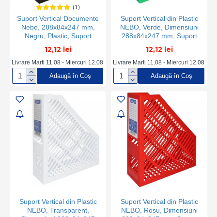
(1)
Suport Vertical Documente
Suport Vertical din Plastic
Nebo, 288x84x247 mm,
NEBO, Verde, Dimensiuni
Negru, Plastic, Suport
288x84x247 mm, Suport
Documente, Suport
Documente, Suport
12,12 lei
12,12 lei
Documente Negru, Suport
Documente Verde, Suport
Documente din Plastic,
Documente din Plastic,
Livrare Marti 11.08 - Miercuri 12.08
Livrare Marti 11.08 - Miercuri 12.08
Suport Documente Vertical,
Suport Documente Vertical,
Adaugă în Coş
Adaugă în Coş
Organizator Documente,
Organizator Documente,
Organizator Reviste
Organizator Reviste,
Organizator Dosare
Suport Vertical din Plastic
Suport Vertical din Plastic
NEBO, Transparent,
NEBO, Rosu, Dimensiuni